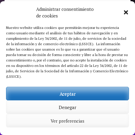
Recuérdame
Administrar consentimiento
de cookies
Acceder
Nuestro website utiliza cookies que permitirán mejorar tu experiencia
¿Has olvidado tu contraseña?
como usuario mediante el análisis de tus hábitos de navegación y en
cumplimiento de la Ley 34/2002, de 11 de julio, de servicios de la sociedad
de la información y de comercio electrónico (LSSICE). La información
sobre las cookies que usamos es lo que va a garantizar que el usuario
pueda tomar su decisión de forma consciente y libre a la hora de prestar su
consentimiento o, por el contrario, que no acepte la instalación de cookies
en su dispositivo en los términos del artículo 22 de la Ley 34/2002, de 11 de
julio, de Servicios de la Sociedad de la Información y Comercio Electrónico
(LSSICE).
Descarga los relatos en tu tablet o
Aceptar
ebook reader. Consigue descuentos
exclusivos en juguetes eróticos.
Denegar
Recibe las últimas publicaciones en
Ver preferencias
tu email.