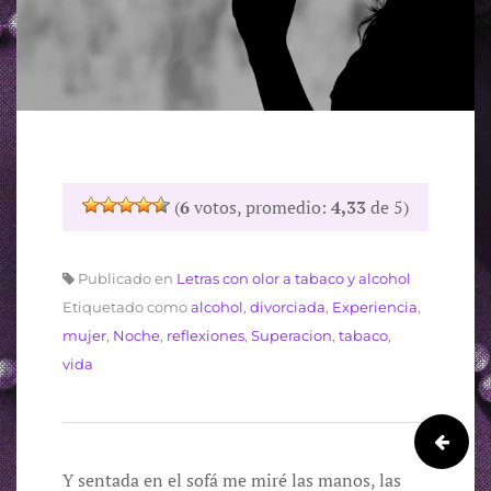
(
6
votos, promedio:
4,33
de 5)
Publicado en
Letras con olor a tabaco y alcohol
Etiquetado como
alcohol
,
divorciada
,
Experiencia
,
mujer
,
Noche
,
reflexiones
,
Superacion
,
tabaco
,
vida
Y sentada en el sofá me miré las manos, las