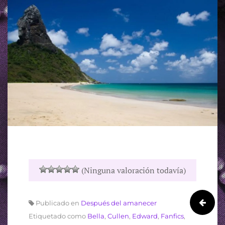
(Ninguna valoración todavía)
Publicado en
Después del amanecer
Etiquetado como
Bella
,
Cullen
,
Edward
,
Fanfics
,