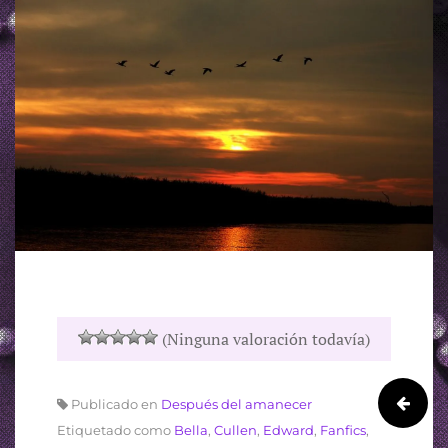
(Ninguna valoración todavía)
Publicado en
Después del amanecer
Etiquetado como
Bella
,
Cullen
,
Edward
,
Fanfics
,