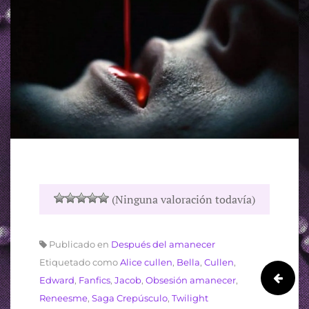
(Ninguna valoración todavía)
Publicado en
Después del amanecer
Etiquetado como
Alice cullen
,
Bella
,
Cullen
,
Edward
,
Fanfics
,
Jacob
,
Obsesión amanecer
,
Reneesme
,
Saga Crepúsculo
,
Twilight